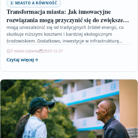
2: MIASTO A RÓWNOŚĆ
Transformacja miasta: Jak innowacyjne
rozwiązania mogą przyczynić się do zwiększenia
równości społecznej
mogą uniezależnić się od tradycyjnych źródeł energii, co
skutkuje niższymi kosztami i bardziej ekologicznym
środowiskiem. Dodatkowo, inwestycje w infrastrukturę
ładowania pojazdów elektrycznych mogą zachęcić…
7 minut czytania
2023-12-27
Czytaj więcej