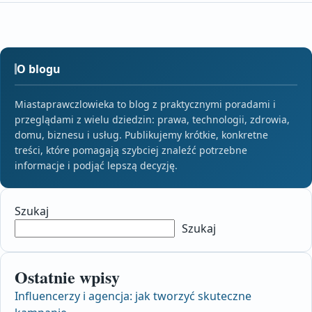
O blogu
Miastaprawczlowieka to blog z praktycznymi poradami i
przeglądami z wielu dziedzin: prawa, technologii, zdrowia,
domu, biznesu i usług. Publikujemy krótkie, konkretne
treści, które pomagają szybciej znaleźć potrzebne
informacje i podjąć lepszą decyzję.
Szukaj
Szukaj
Ostatnie wpisy
Influencerzy i agencja: jak tworzyć skuteczne