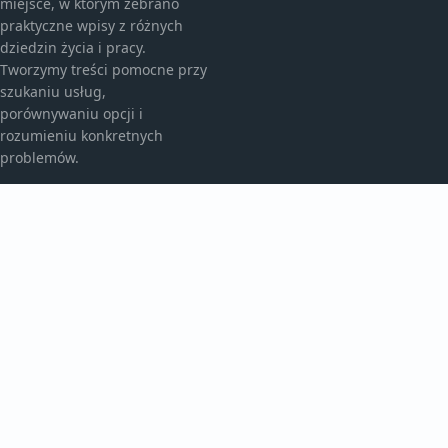
miejsce, w którym zebrano
praktyczne wpisy z różnych
dziedzin życia i pracy.
Tworzymy treści pomocne przy
szukaniu usług,
porównywaniu opcji i
rozumieniu konkretnych
problemów.
KATEGORIE
Aktualności
Artykuły
Bez kategorii
TEMATY
Historie
Inspiracje