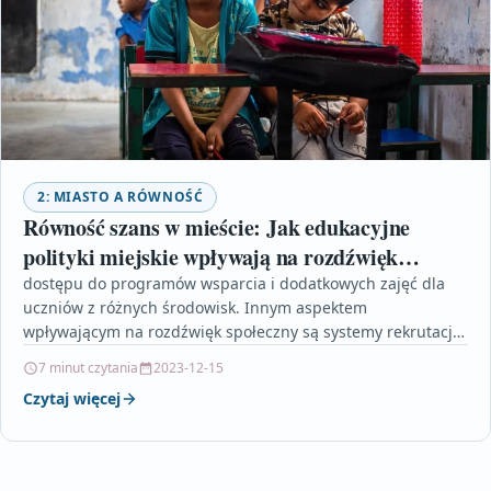
2: MIASTO A RÓWNOŚĆ
Równość szans w mieście: Jak edukacyjne
polityki miejskie wpływają na rozdźwięk
społeczny
dostępu do programów wsparcia i dodatkowych zajęć dla
uczniów z różnych środowisk. Innym aspektem
wpływającym na rozdźwięk społeczny są systemy rekrutacji
do szkół. Wprowadzenie…
7 minut czytania
2023-12-15
Czytaj więcej