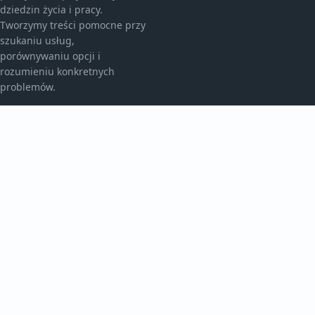
dziedzin życia i pracy.
Tworzymy treści pomocne przy
szukaniu usług,
porównywaniu opcji i
rozumieniu konkretnych
problemów.
KATEGORIE
Aktualności
Artykuły
Bez kategorii
TEMATY
Historie
Inspiracje
Raporty