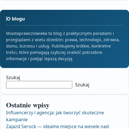
O blogu
Miastaprawczlowieka to blog z praktycznymi poradami i
przeglądami z wielu dziedzin: prawa, technologii, zdrowia,
domu, biznesu i usług. Publikujemy krótkie, konkretne
treści, które pomagają szybciej znaleźć potrzebne
informacje i podjąć lepszą decyzję.
Szukaj
Szukaj
Ostatnie wpisy
Influencerzy i agencja: jak tworzyć skuteczne
kampanie
Zajazd Serock — idealne miejsce na wesele nad