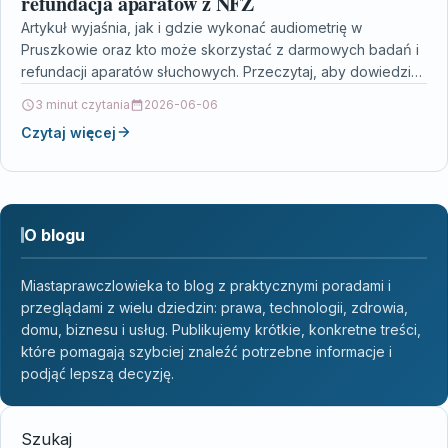
refundacja aparatów z NFZ
Artykuł wyjaśnia, jak i gdzie wykonać audiometrię w
Pruszkowie oraz kto może skorzystać z darmowych badań i
refundacji aparatów słuchowych. Przeczytaj, aby dowiedzieć
się,…
3 minut czytania
2026-06-06
Czytaj więcej
O blogu
Miastaprawczlowieka to blog z praktycznymi poradami i
przeglądami z wielu dziedzin: prawa, technologii, zdrowia,
domu, biznesu i usług. Publikujemy krótkie, konkretne treści,
które pomagają szybciej znaleźć potrzebne informacje i
podjąć lepszą decyzję.
Szukaj