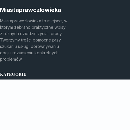
Miastaprawczlowieka
Miastaprawczlowieka to miejsce, w
którym zebrano praktyczne wpisy
z różnych dziedzin życia i pracy.
Tworzymy treści pomocne przy
szukaniu usług, porównywaniu
opcji i rozumieniu konkretnych
problemów.
KATEGORIE
Aktualności
Artykuły
Bez kategorii
TEMATY