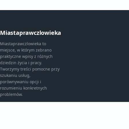
Miastaprawczlowieka
Miastaprawczlowieka to
miejsce, w którym zebrano
praktyczne wpisy z różnych
dziedzin życia i pracy.
Tworzymy treści pomocne przy
szukaniu usług,
porównywaniu opcji i
rozumieniu konkretnych
problemów.
KATEGORIE
Aktualności