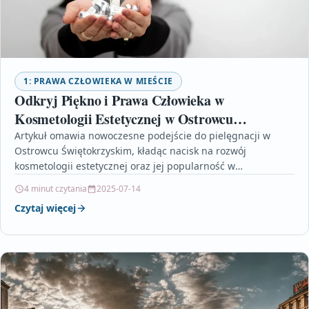
1: PRAWA CZŁOWIEKA W MIEŚCIE
Odkryj Piękno i Prawa Człowieka w
Kosmetologii Estetycznej w Ostrowcu
Świętokrzyskim
Artykuł omawia nowoczesne podejście do pielęgnacji w
Ostrowcu Świętokrzyskim, kładąc nacisk na rozwój
kosmetologii estetycznej oraz jej popularność w
społeczeństwie. Specjaliści z tej dziedziny…
4 minut czytania
2025-07-14
Czytaj więcej