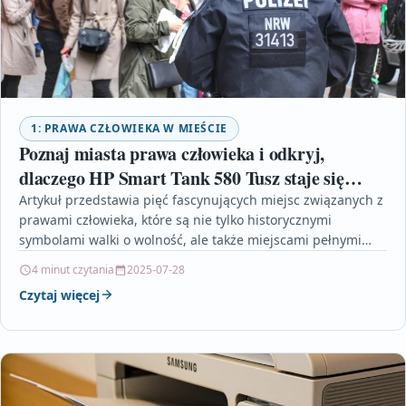
1: PRAWA CZŁOWIEKA W MIEŚCIE
Poznaj miasta prawa człowieka i odkryj,
dlaczego HP Smart Tank 580 Tusz staje się
niezbędnym urządzeniem biurowym
Artykuł przedstawia pięć fascynujących miejsc związanych z
prawami człowieka, które są nie tylko historycznymi
symbolami walki o wolność, ale także miejscami pełnymi
inspiracji i…
4 minut czytania
2025-07-28
Czytaj więcej