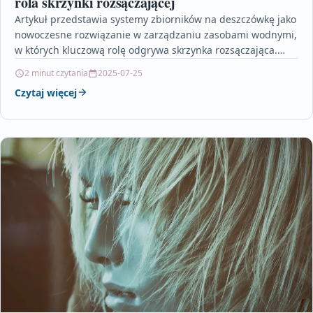
rola skrzynki rozsączającej
Artykuł przedstawia systemy zbiorników na deszczówkę jako
nowoczesne rozwiązanie w zarządzaniu zasobami wodnymi,
w których kluczową rolę odgrywa skrzynka rozsączająca.
Ukazuje ona, jak filtracja…
2 minut czytania
2025-07-25
Czytaj więcej