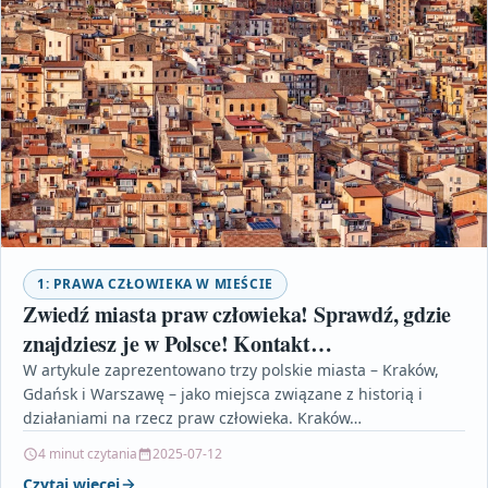
1: PRAWA CZŁOWIEKA W MIEŚCIE
Zwiedź miasta praw człowieka! Sprawdź, gdzie
znajdziesz je w Polsce! Kontakt
https://utal.pl/kontakt/
W artykule zaprezentowano trzy polskie miasta – Kraków,
Gdańsk i Warszawę – jako miejsca związane z historią i
działaniami na rzecz praw człowieka. Kraków…
4 minut czytania
2025-07-12
Czytaj więcej