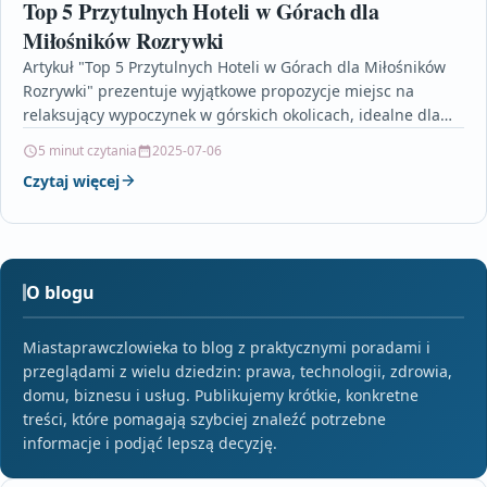
Top 5 Przytulnych Hoteli w Górach dla
Miłośników Rozrywki
Artykuł "Top 5 Przytulnych Hoteli w Górach dla Miłośników
Rozrywki" prezentuje wyjątkowe propozycje miejsc na
relaksujący wypoczynek w górskich okolicach, idealne dla
miłośników zarówno…
5 minut czytania
2025-07-06
Czytaj więcej
O blogu
Miastaprawczlowieka to blog z praktycznymi poradami i
przeglądami z wielu dziedzin: prawa, technologii, zdrowia,
domu, biznesu i usług. Publikujemy krótkie, konkretne
treści, które pomagają szybciej znaleźć potrzebne
informacje i podjąć lepszą decyzję.