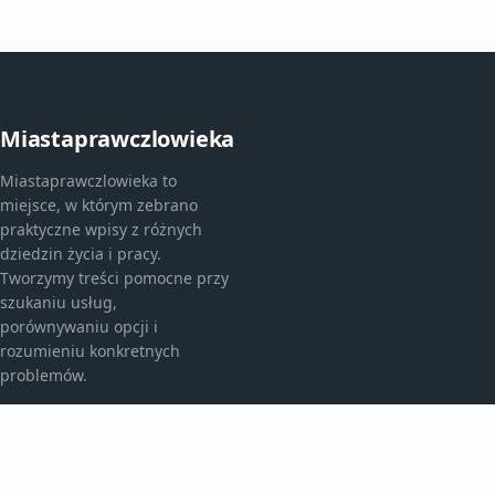
Miastaprawczlowieka
Miastaprawczlowieka to
miejsce, w którym zebrano
praktyczne wpisy z różnych
dziedzin życia i pracy.
Tworzymy treści pomocne przy
szukaniu usług,
porównywaniu opcji i
rozumieniu konkretnych
problemów.
KATEGORIE
Aktualności