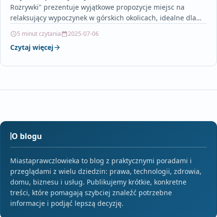
Rozrywki" prezentuje wyjątkowe propozycje miejsc na
relaksujący wypoczynek w górskich okolicach, idealne dla
miłośników zarówno…
5 minut czytania
2025-07-06
Czytaj więcej
O blogu
Miastaprawczlowieka to blog z praktycznymi poradami i
przeglądami z wielu dziedzin: prawa, technologii, zdrowia,
domu, biznesu i usług. Publikujemy krótkie, konkretne
treści, które pomagają szybciej znaleźć potrzebne
informacje i podjąć lepszą decyzję.