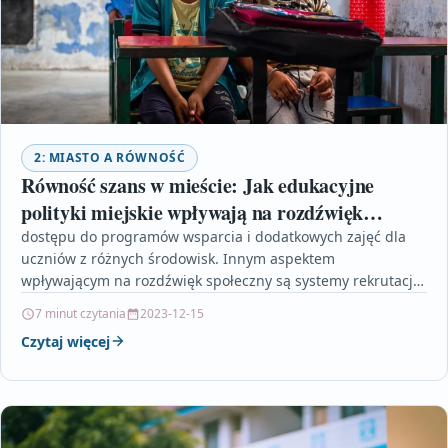
2: MIASTO A RÓWNOŚĆ
Równość szans w mieście: Jak edukacyjne
polityki miejskie wpływają na rozdźwięk
społeczny
dostępu do programów wsparcia i dodatkowych zajęć dla
uczniów z różnych środowisk. Innym aspektem
wpływającym na rozdźwięk społeczny są systemy rekrutacji
do szkół. Wprowadzenie…
7 minut czytania
2023-12-15
Czytaj więcej