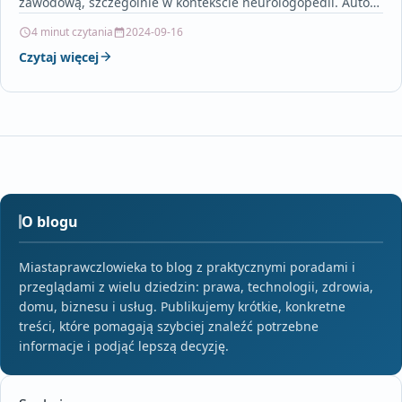
zawodową, szczególnie w kontekście neurologopedii. Autor
podkreśla, że kontynuacja nauki na…
4 minut czytania
2024-09-16
Czytaj więcej
O blogu
Miastaprawczlowieka to blog z praktycznymi poradami i
przeglądami z wielu dziedzin: prawa, technologii, zdrowia,
domu, biznesu i usług. Publikujemy krótkie, konkretne
treści, które pomagają szybciej znaleźć potrzebne
informacje i podjąć lepszą decyzję.