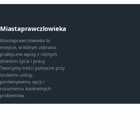
Miastaprawczlowieka
Miastaprawczlowieka to
miejsce, w którym zebrano
praktyczne wpisy z różnych
dziedzin życia i pracy.
Tworzymy treści pomocne przy
szukaniu usług,
porównywaniu opcji i
rozumieniu konkretnych
problemów.
KATEGORIE
Aktualności
Artykuły