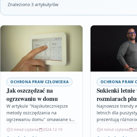
Znaleziono 3 artykuły/ów
OCHRONA PRAW CZŁOWIEKA
OCHRONA PRAW 
Jak oszczędzać na
Sukienki letnie
ogrzewaniu w domu
rozmiarach plus
modne i komfo
W artykule "Najskuteczniejsze
Najnowsze trendy 
metody oszczędzania na
letnich dla puszyst
wybory
ogrzewaniu domu" omawiane są
prezentują różnorod
praktyczne sposoby redukcji
kroje i wzory, podkr
3 minut czytania
2024-12-10
4 minut czytania
20
kosztów związanych z
naturalne piękno i