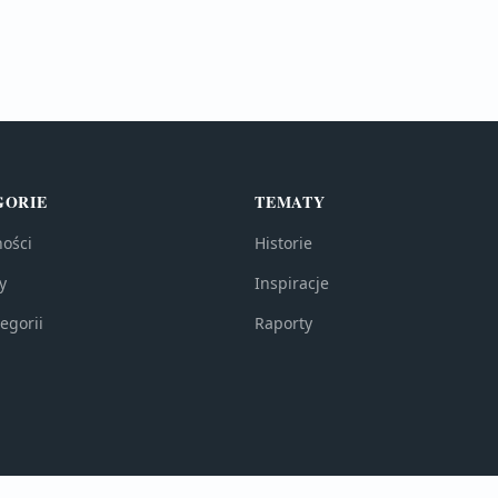
GORIE
TEMATY
ności
Historie
y
Inspiracje
egorii
Raporty