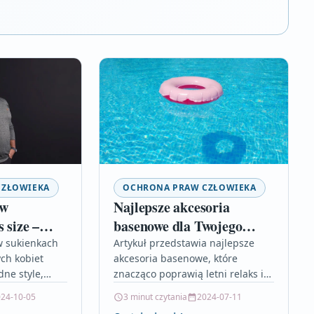
CZŁOWIEKA
OCHRONA PRAW CZŁOWIEKA
 w
Najlepsze akcesoria
 size –
basenowe dla Twojego
rtowe
letniego relaksu
w sukienkach
Artykuł przedstawia najlepsze
ych kobiet
akcesoria basenowe, które
ne style,
znacząco poprawią letni relaks i
eślając
sprawią, że czas spędzony przy
24-10-05
3 minut czytania
2024-07-11
 zapewniając
basenie będzie jeszcze bardziej