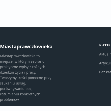
KATE
Miastaprawczlowieka
Aktual
Miastaprawczlowieka to
miejsce, w którym zebrano
Artykuł
praktyczne wpisy z różnych
Bez kat
dziedzin życia i pracy.
Tworzymy treści pomocne przy
szukaniu usług,
porównywaniu opcji i
rozumieniu konkretnych
problemów.