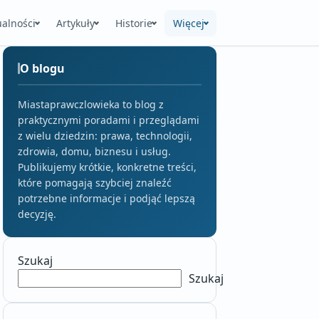
ualności
Artykuły
Historie
Więcej
O blogu
Miastaprawczlowieka to blog z
praktycznymi poradami i przeglądami
z wielu dziedzin: prawa, technologii,
zdrowia, domu, biznesu i usług.
Publikujemy krótkie, konkretne treści,
które pomagają szybciej znaleźć
potrzebne informacje i podjąć lepszą
decyzję.
Szukaj
Szukaj