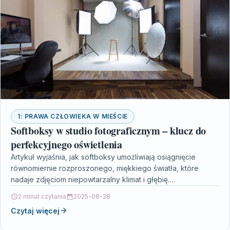
1: PRAWA CZŁOWIEKA W MIEŚCIE
Softboksy w studio fotograficznym – klucz do
perfekcyjnego oświetlenia
Artykuł wyjaśnia, jak softboksy umożliwiają osiągnięcie
równomiernie rozproszonego, miękkiego światła, które
nadaje zdjęciom niepowtarzalny klimat i głębię.
Prezentowane zostały zalety precyzyjnej kontroli nad
2 minut czytania
2025-08-28
kierunkiem…
Czytaj więcej