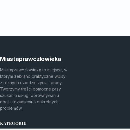
Miastaprawczlowieka
Miastaprawczlowieka to miejsce, w
którym zebrano praktyczne wpisy
z różnych dziedzin życia i pracy.
Tworzymy treści pomocne przy
szukaniu usług, porównywaniu
opcji i rozumieniu konkretnych
problemów.
KATEGORIE