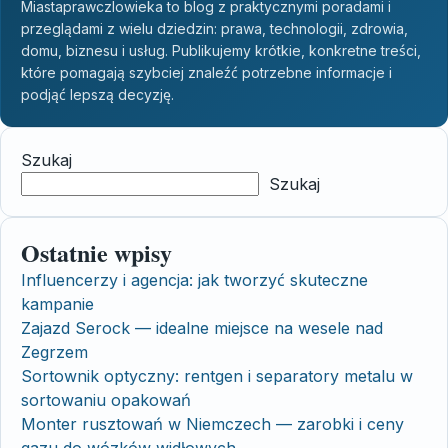
Miastaprawczlowieka to blog z praktycznymi poradami i
przeglądami z wielu dziedzin: prawa, technologii, zdrowia,
domu, biznesu i usług. Publikujemy krótkie, konkretne treści,
które pomagają szybciej znaleźć potrzebne informacje i
podjąć lepszą decyzję.
Szukaj
Szukaj
Ostatnie wpisy
Influencerzy i agencja: jak tworzyć skuteczne
kampanie
Zajazd Serock — idealne miejsce na wesele nad
Zegrzem
Sortownik optyczny: rentgen i separatory metalu w
sortowaniu opakowań
Monter rusztowań w Niemczech — zarobki i ceny