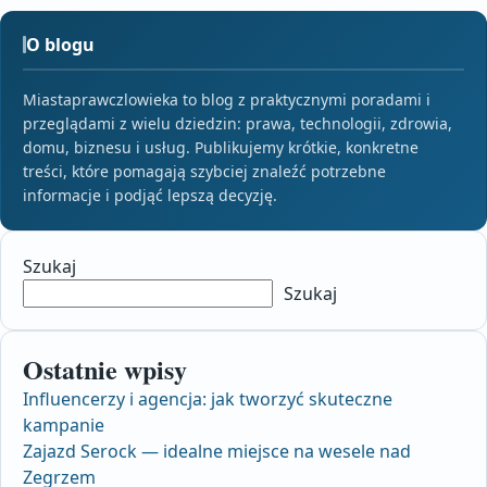
O blogu
Miastaprawczlowieka to blog z praktycznymi poradami i
przeglądami z wielu dziedzin: prawa, technologii, zdrowia,
domu, biznesu i usług. Publikujemy krótkie, konkretne
treści, które pomagają szybciej znaleźć potrzebne
informacje i podjąć lepszą decyzję.
Szukaj
Szukaj
Ostatnie wpisy
Influencerzy i agencja: jak tworzyć skuteczne
kampanie
Zajazd Serock — idealne miejsce na wesele nad
Zegrzem