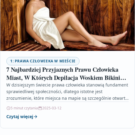
1: PRAWA CZŁOWIEKA W MIEŚCIE
7 Najbardziej Przyjaznych Prawu Człowieka
Miast, W Których Depilacja Woskiem Bikini
Nie Stanowi Tabu
W dzisiejszym świecie prawa człowieka stanowią fundament
sprawiedliwej społeczności, dlatego istotne jest
zrozumienie, które miejsca na mapie są szczególnie otwarte
i przyjazne dla różnorodności.…
5 minut czytania
2025-03-12
Czytaj więcej