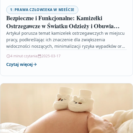
1: PRAWA CZŁOWIEKA W MIEŚCIE
Bezpieczne i Funkcjonalne: Kamizelki
Ostrzegawcze w Światku Odzieży i Obuwia
Roboczego
Artykuł porusza temat kamizelek ostrzegawczych w miejscu
pracy, podkreślając ich znaczenie dla zwiększenia
widoczności noszących, minimalizacji ryzyka wypadków oraz
poprawy ogólnego poziomu bezpieczeństwa. Autorka…
4 minut czytania
2025-03-17
Czytaj więcej