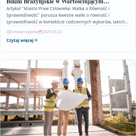
Bikini Brazylijskie w Wartościującym
Środowisku Występuje!
Artykuł "Miasto Praw Człowieka: Walka o Równość i
Sprawiedliwość" porusza kwestie walki o równość i
sprawiedliwość w kontekście codziennych wyborów, takich
jak depilacja bikini…
4 minut czytania
2025-03-22
Czytaj więcej