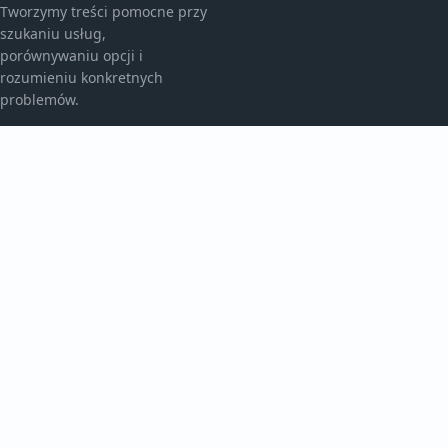
Tworzymy treści pomocne przy
szukaniu usług,
porównywaniu opcji i
rozumieniu konkretnych
problemów.
KATEGORIE
Aktualności
Artykuły
Bez kategorii
TEMATY
Historie
Inspiracje
Raporty