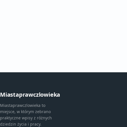
Miastaprawczlowieka
Miastaprawczlowieka to
miejsce, w którym zebrano
praktyczne wpisy z różnych
dziedzin życia i pracy.