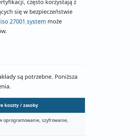
tyfikacji, często korzystają z
cych się w bezpieczeństwie
o
iso 27001 system
może
ów.
nakłady są potrzebne. Poniższa
nia.
e koszty / zasoby
 w oprogramowanie, szyfrowanie,