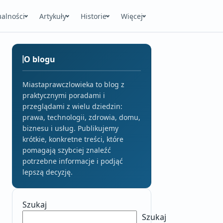
ualności
Artykuły
Historie
Więcej
O blogu
Miastaprawczlowieka to blog z
praktycznymi poradami i
przeglądami z wielu dziedzin:
prawa, technologii, zdrowia, domu,
biznesu i usług. Publikujemy
krótkie, konkretne treści, które
pomagają szybciej znaleźć
potrzebne informacje i podjąć
lepszą decyzję.
Szukaj
Szukaj