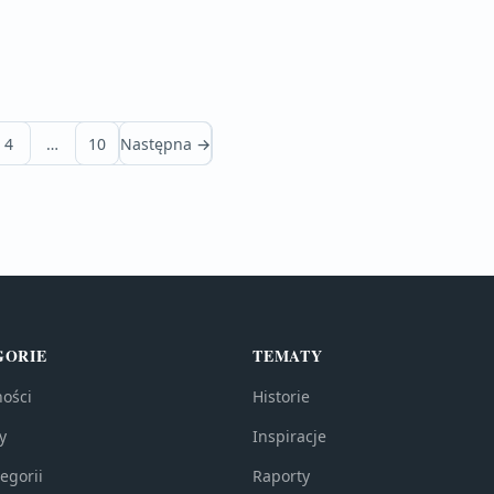
4
…
10
Następna →
GORIE
TEMATY
ności
Historie
y
Inspiracje
egorii
Raporty