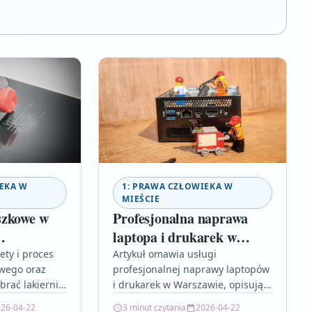
EKA W
1: PRAWA CZŁOWIEKA W
MIEŚCIE
szkowe w
Profesjonalna naprawa
laptopa i drukarek w
akierowanie
Warszawie
ety i proces
Artykuł omawia usługi
wego oraz
profesjonalnej naprawy laptopów
brać lakiernię
i drukarek w Warszawie, opisując
ytaj, jeśli
przebieg naprawy, zalety
26-04-22
3 minut czytania
2026-04-22