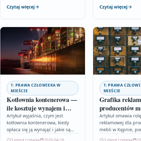
roku. Dowiedz się, jakie kategorie
planujesz trwałe i 
Czytaj więcej
Czytaj więcej
warto wprowadzić, jak wybierać
lakierowanie elem
dostawców i optymalizować…
metalowych.
1: PRAWA CZŁOWIEKA W
1: PRAWA CZŁOWI
MIEŚCIE
MIEŚCIE
Kotłownia kontenerowa —
Grafika reklam
ile kosztuje wynajem i
producentów m
kiedy się opłaca
Kępnie — katal
Artykuł wyjaśnia, czym jest
Artykuł omawia rolę
kotłownia kontenerowa, kiedy
reklamowej dla pr
wizualizacje i
opłaca się ją wynająć i jakie są
mebli w Kępnie, p
identyfikacja
orientacyjne koszty. Praktyczne
wizualizacje i fotog
3 minut czytania
2026-04-16
3 minut czytania
20