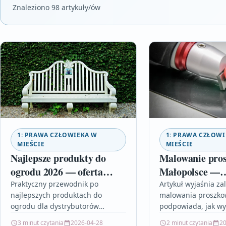
Znaleziono 98 artykuły/ów
1: PRAWA CZŁOWIEKA W
1: PRAWA CZŁOWI
MIEŚCIE
MIEŚCIE
Najlepsze produkty do
Malowanie pro
ogrodu 2026 — oferta
Małopolsce —
hurtowa dla
profesjonalne l
Praktyczny przewodnik po
Artykuł wyjaśnia zal
najlepszych produktach do
malowania proszko
dystrybutorów sportowo-
w Krakowie
ogrodu dla dystrybutorów
podpowiada, jak wy
turystycznych
sportowo-turystycznych w 2026
w Małopolsce. Przecz
3 minut czytania
2026-04-28
2 minut czytania
20