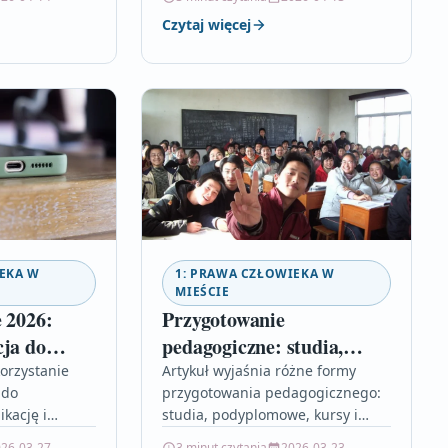
cać projekty.
na co zwrócić uwagę przy
Czytaj więcej
cesz zwiększyć
zakupie.…
EKA W
1: PRAWA CZŁOWIEKA W
MIEŚCIE
 2026:
Przygotowanie
cja do
pedagogiczne: studia,
aplikację i
podyplomowe i kursy dla
orzystanie
Artykuł wyjaśnia różne formy
 do
przygotowania pedagogicznego:
nauczycieli
kację i
studia, podyplomowe, kursy i
ku, porównując
praktyki. Przeczytaj, by
26-03-27
3 minut czytania
2026-03-23