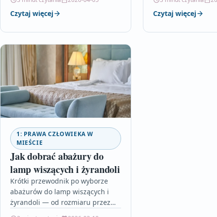
porównanie z tradycyjną
je z tradycyjnymi m
Czytaj więcej
Czytaj więcej
księgowością, które pomogą…
podając praktyczne
Przeczytaj,…
1: PRAWA CZŁOWIEKA W
MIEŚCIE
Jak dobrać abażury do
lamp wiszących i żyrandoli
Krótki przewodnik po wyborze
abażurów do lamp wiszących i
żyrandoli — od rozmiaru przez
kształt po praktyczne porady