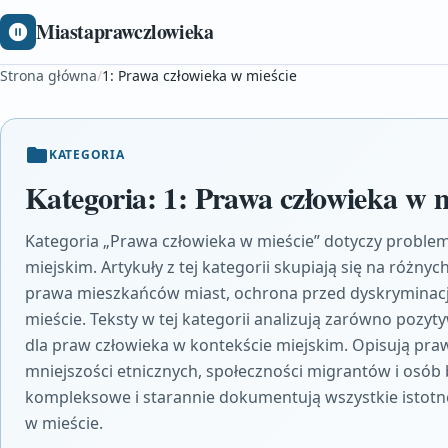
Miastaprawczlowieka
Strona główna
/
1: Prawa człowieka w mieście
KATEGORIA
Kategoria:
1: Prawa człowieka w m
Kategoria „Prawa człowieka w mieście” dotyczy proble
miejskim. Artykuły z tej kategorii skupiają się na różn
prawa mieszkańców miast, ochrona przed dyskryminacją
mieście. Teksty w tej kategorii analizują zarówno pozyt
dla praw człowieka w kontekście miejskim. Opisują pra
mniejszości etnicznych, społeczności migrantów i osób b
kompleksowe i starannie dokumentują wszystkie istot
w mieście.