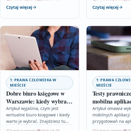
wskazówki pomogą w
podpowiada, jak zle
Czytaj więcej
Czytaj więcej
przygotowaniu się do wynajmu…
Przeczytaj, jeśli ch
sprzedaż…
1: PRAWA CZŁOWIEKA W
1: PRAWA CZŁOWI
MIEŚCIE
MIEŚCIE
Dobre biuro księgowe w
Testy prawnicze
Warszawie: kiedy wybrać
mobilna aplika
wirtualne biuro?
przygotowań na 
Artykuł wyjaśnia, czym jest
Artykuł omawia wyk
wirtualne biuro księgowe i kiedy
mobilnych aplikacji
notariat
warto je wybrać. Znajdziesz tu
przygotowań na apli
praktyczne porady, checklistę i
notariat w 2026 ro
3 minut czytania
2026-04-05
3 minut czytania
20