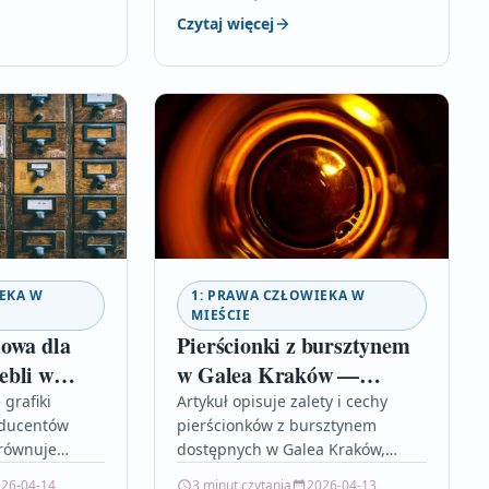
estetyczne
lokalnego serwisu oraz
Czytaj więcej
entów
orientacyjne ceny. Przeczytaj, by
wiedzieć, jak przygotować…
EKA W
1: PRAWA CZŁOWIEKA W
MIEŚCIE
owa dla
Pierścionki z bursztynem
ebli w
w Galea Kraków —
ogi,
klasyka i szyk
 grafiki
Artykuł opisuje zalety i cechy
oducentów
pierścionków z bursztynem
orównuje
dostępnych w Galea Kraków,
rafię oraz
podpowiada jak dbać o biżuterię i
26-04-14
3 minut czytania
2026-04-13