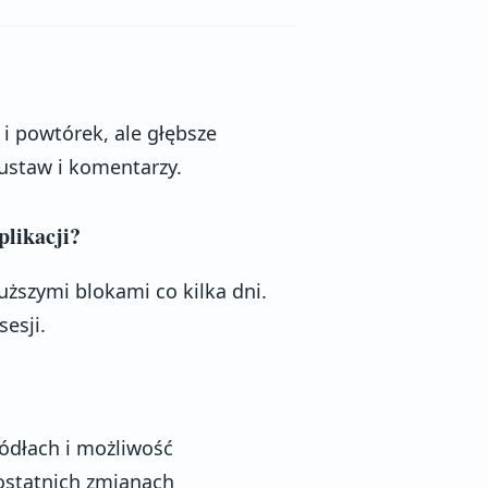
 i powtórek, ale głębsze
ustaw i komentarzy.
plikacji?
ższymi blokami co kilka dni.
esji.
ródłach i możliwość
 ostatnich zmianach