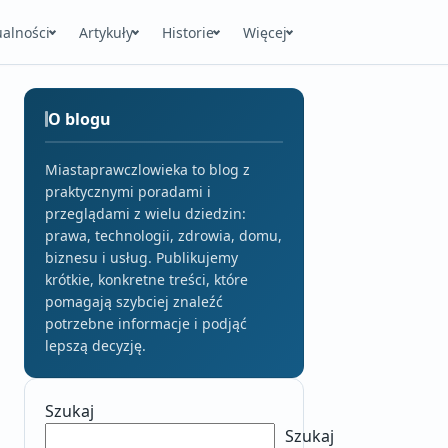
ualności
Artykuły
Historie
Więcej
O blogu
Miastaprawczlowieka to blog z
praktycznymi poradami i
przeglądami z wielu dziedzin:
prawa, technologii, zdrowia, domu,
biznesu i usług. Publikujemy
krótkie, konkretne treści, które
pomagają szybciej znaleźć
potrzebne informacje i podjąć
lepszą decyzję.
Szukaj
Szukaj