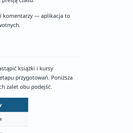
 i komentarzy — aplikacja to
wotnych.
stąpić książki i kursy
i etapu przygotowań. Poniższa
h zalet obu podejść.
y
e