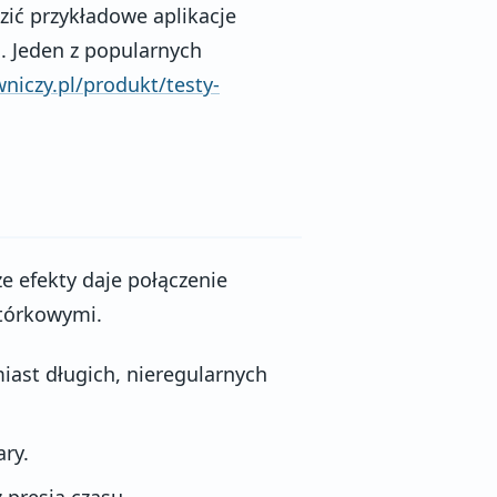
zić przykładowe aplikacje
ń. Jeden z popularnych
niczy.pl/produkt/testy-
e efekty daje połączenie
wtórkowymi.
miast długich, nieregularnych
ary.
 presją czasu.