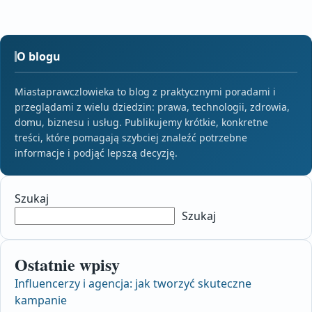
O blogu
Miastaprawczlowieka to blog z praktycznymi poradami i
przeglądami z wielu dziedzin: prawa, technologii, zdrowia,
domu, biznesu i usług. Publikujemy krótkie, konkretne
treści, które pomagają szybciej znaleźć potrzebne
informacje i podjąć lepszą decyzję.
Szukaj
Szukaj
Ostatnie wpisy
Influencerzy i agencja: jak tworzyć skuteczne
kampanie