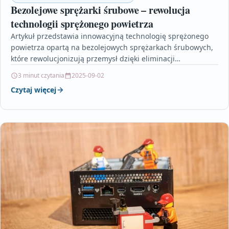
Bezolejowe sprężarki śrubowe – rewolucja
technologii sprężonego powietrza
Artykuł przedstawia innowacyjną technologię sprężonego
powietrza opartą na bezolejowych sprężarkach śrubowych,
które rewolucjonizują przemysł dzięki eliminacji
tradycyjnych smarów. Urządzenia te nie tylko zwiększają
3 minut czytania
2025-09-02
efektywność…
Czytaj więcej