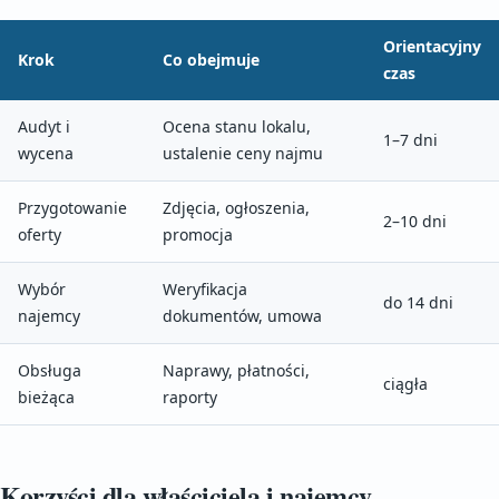
Orientacyjny
Krok
Co obejmuje
czas
Audyt i
Ocena stanu lokalu,
1–7 dni
wycena
ustalenie ceny najmu
Przygotowanie
Zdjęcia, ogłoszenia,
2–10 dni
oferty
promocja
Wybór
Weryfikacja
do 14 dni
najemcy
dokumentów, umowa
Obsługa
Naprawy, płatności,
ciągła
bieżąca
raporty
Korzyści dla właściciela i najemcy