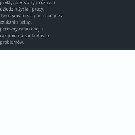
praktyczne wpisy z różnych
dziedzin życia i pracy.
Tworzymy treści pomocne przy
szukaniu usług,
porównywaniu opcji i
rozumieniu konkretnych
problemów.
KATEGORIE
Aktualności
Artykuły
Bez kategorii
TEMATY
Historie
Inspiracje