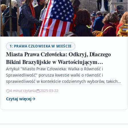
1: PRAWA CZŁOWIEKA W MIEŚCIE
Miasta Prawa Człowieka: Odkryj, Dlaczego
Bikini Brazylijskie w Wartościującym
Środowisku Występuje!
Artykuł "Miasto Praw Człowieka: Walka o Równość i
Sprawiedliwość" porusza kwestie walki o równość i
sprawiedliwość w kontekście codziennych wyborów, takich
jak depilacja bikini…
4 minut czytania
2025-03-22
Czytaj więcej