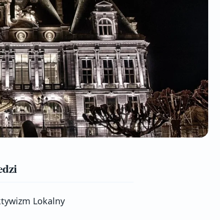
edzi
ktywizm Lokalny