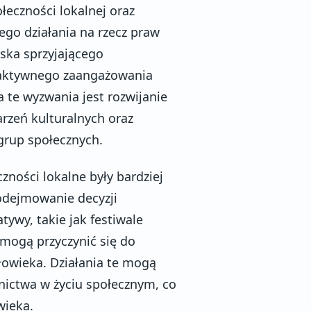
eczności lokalnej oraz
go działania na rzecz praw
ska sprzyjającego
 aktywnego zaangażowania
 te wyzwania jest rozwijanie
rzeń kulturalnych oraz
rup społecznych.
czności lokalne były bardziej
podejmowanie decyzji
tywy, takie jak festiwale
 mogą przyczynić się do
łowieka. Działania te mogą
ictwa w życiu społecznym, co
wieka.