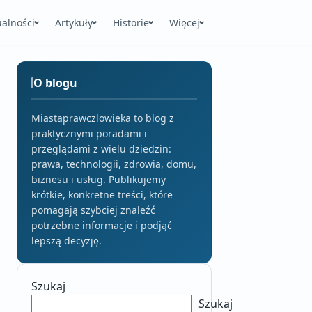
ualności
Artykuły
Historie
Więcej
O blogu
Miastaprawczlowieka to blog z
praktycznymi poradami i
przeglądami z wielu dziedzin:
prawa, technologii, zdrowia, domu,
biznesu i usług. Publikujemy
krótkie, konkretne treści, które
pomagają szybciej znaleźć
potrzebne informacje i podjąć
lepszą decyzję.
Szukaj
Szukaj