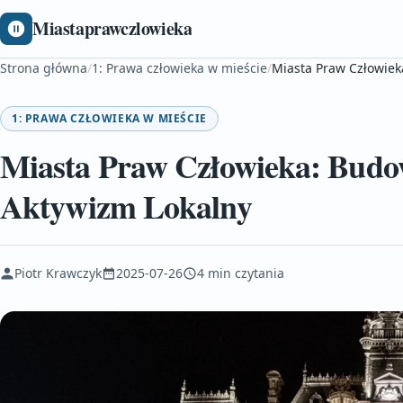
Miastaprawczlowieka
Strona główna
/
1: Prawa człowieka w mieście
/
Miasta Praw Człowiek
1: PRAWA CZŁOWIEKA W MIEŚCIE
Miasta Praw Człowieka: Budow
Aktywizm Lokalny
Piotr Krawczyk
2025-07-26
4 min czytania