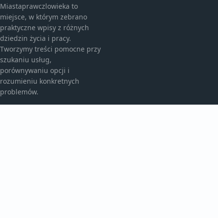
Miastaprawczlowieka to
miejsce, w którym zebrano
praktyczne wpisy z różnych
dziedzin życia i pracy.
Tworzymy treści pomocne przy
szukaniu usług,
porównywaniu opcji i
rozumieniu konkretnych
problemów.
KATEGORIE
Aktualności
Artykuły
Bez kategorii
TEMATY
Historie