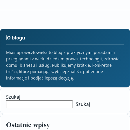
O blogu
Miastaprawczlowieka to blog z praktycznymi poradami i
przeglądami z wielu dziedzin: prawa, technologii, zdrowia,
domu, biznesu i usług. Publikujemy krótkie, konkretne
treści, które pomagają szybciej znaleźć potrzebne
informacje i podjąć lepszą decyzję.
Szukaj
Szukaj
Ostatnie wpisy