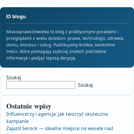
O blogu
Miastaprawczlowieka to blog z praktycznymi poradami i
przeglądami z wielu dziedzin: prawa, technologii, zdrowia,
domu, biznesu i usług. Publikujemy krótkie, konkretne
treści, które pomagają szybciej znaleźć potrzebne
informacje i podjąć lepszą decyzję.
Szukaj
Szukaj
Ostatnie wpisy
Influencerzy i agencja: jak tworzyć skuteczne
kampanie
Zajazd Serock — idealne miejsce na wesele nad