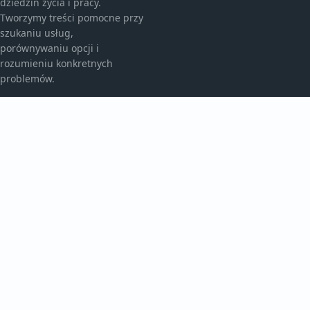
dziedzin życia i pracy.
Tworzymy treści pomocne przy
szukaniu usług,
porównywaniu opcji i
rozumieniu konkretnych
problemów.
KATEGORIE
Aktualności
Artykuły
Bez kategorii
TEMATY
Historie
Inspiracje
Raporty