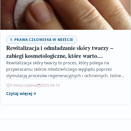
1: PRAWA CZŁOWIEKA W MIEŚCIE
Rewitalizacja i odmładzanie skóry twarzy –
zabiegi kosmetologiczne, które warto
wypróbować
Rewitalizacja skóry twarzy to proces, który polega na
przywracaniu skórze młodzieńczego wyglądu poprzez
stymulację procesów regeneracyjnych i ochronnych. Istnieje
wiele skutecznych metod odmładzania skóry,…
5 minut czytania
2025-04-10
Czytaj więcej