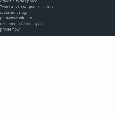
dziedzin życia i pracy.
Tworzymy treści pomocne przy
szukaniu usług,
porównywaniu opcji i
rozumieniu konkretnych
problemów.
KATEGORIE
Aktualności
Artykuły
Bez kategorii
TEMATY
Historie
Inspiracje
Raporty