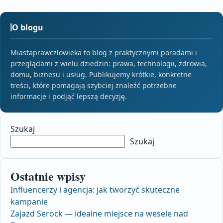
O blogu
Miastaprawczlowieka to blog z praktycznymi poradami i
przeglądami z wielu dziedzin: prawa, technologii, zdrowia,
domu, biznesu i usług. Publikujemy krótkie, konkretne
treści, które pomagają szybciej znaleźć potrzebne
informacje i podjąć lepszą decyzję.
Szukaj
Szukaj
Ostatnie wpisy
Influencerzy i agencja: jak tworzyć skuteczne
kampanie
Zajazd Serock — idealne miejsce na wesele nad