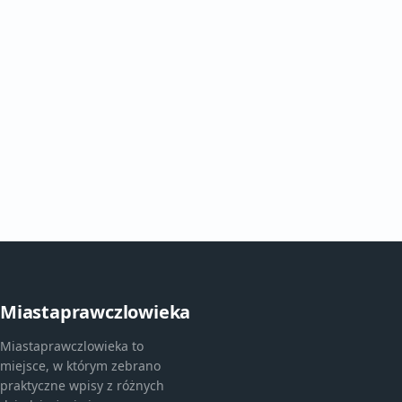
Miastaprawczlowieka
Miastaprawczlowieka to
miejsce, w którym zebrano
praktyczne wpisy z różnych