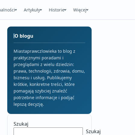
ualności
Artykuły
Historie
Więcej
O blogu
Miastaprawczlowieka to blog z
praktycznymi poradami i
przeglądami z wielu dziedzin:
prawa, technologii, zdrowia, domu,
biznesu i usług. Publikujemy
krótkie, konkretne treści, które
pomagają szybciej znaleźć
potrzebne informacje i podjąć
lepszą decyzję.
Szukaj
Szukaj