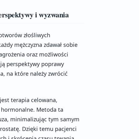
perspektywy i wyzwania
wotworów złośliwych
każdy mężczyzna zdawał sobie
zagrożenia oraz możliwości
ają perspektywy poprawy
a, na które należy zwrócić
jest terapia celowana,
ie hormonalne. Metoda ta
uza, minimalizując tym samym
rostatę. Dzięki temu pacjenci
h i skrócenia czasu trwania