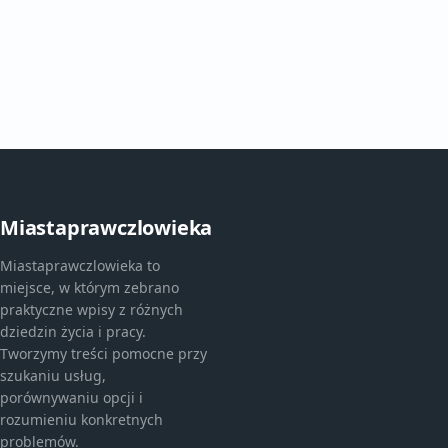
Miastaprawczlowieka
Miastaprawczlowieka to
miejsce, w którym zebrano
praktyczne wpisy z różnych
dziedzin życia i pracy.
Tworzymy treści pomocne przy
szukaniu usług,
porównywaniu opcji i
rozumieniu konkretnych
problemów.