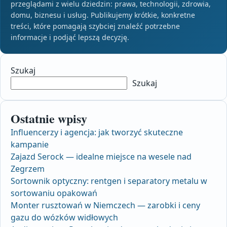
przeglądami z wielu dziedzin: prawa, technologii, zdrowia,
domu, biznesu i usług. Publikujemy krótkie, konkretne
treści, które pomagają szybciej znaleźć potrzebne
informacje i podjąć lepszą decyzję.
Szukaj
Szukaj
Ostatnie wpisy
Influencerzy i agencja: jak tworzyć skuteczne
kampanie
Zajazd Serock — idealne miejsce na wesele nad
Zegrzem
Sortownik optyczny: rentgen i separatory metalu w
sortowaniu opakowań
Monter rusztowań w Niemczech — zarobki i ceny
gazu do wózków widłowych