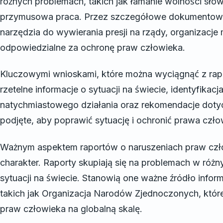
różnych problemach, takich jak łamanie wolności słow
przymusowa praca. Przez szczegółowe dokumentowani
narzędzia do wywierania presji na rządy, organizacj
odpowiedzialne za ochronę praw człowieka.
Kluczowymi wnioskami, które można wyciągnąć z rap
rzetelne informacje o sytuacji na świecie, identyfika
natychmiastowego działania oraz rekomendacje dotyc
podjęte, aby poprawić sytuację i ochronić prawa czło
Ważnym aspektem raportów o naruszeniach praw czł
charakter. Raporty skupiają się na problemach w różn
sytuacji na świecie. Stanowią one ważne źródło infor
takich jak Organizacja Narodów Zjednoczonych, które
praw człowieka na globalną skalę.