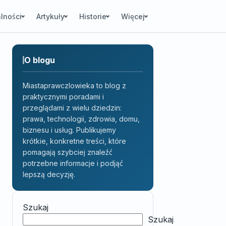
lności
Artykuły
Historie
Więcej
O blogu
Miastaprawczlowieka to blog z
praktycznymi poradami i
przeglądami z wielu dziedzin:
prawa, technologii, zdrowia, domu,
biznesu i usług. Publikujemy
krótkie, konkretne treści, które
pomagają szybciej znaleźć
potrzebne informacje i podjąć
lepszą decyzję.
Szukaj
Szukaj