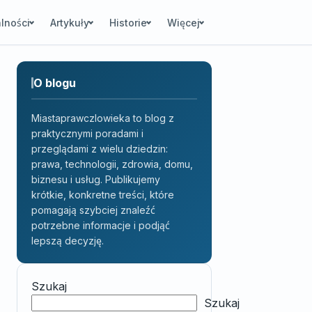
lności
Artykuły
Historie
Więcej
O blogu
Miastaprawczlowieka to blog z
praktycznymi poradami i
przeglądami z wielu dziedzin:
prawa, technologii, zdrowia, domu,
biznesu i usług. Publikujemy
krótkie, konkretne treści, które
pomagają szybciej znaleźć
potrzebne informacje i podjąć
lepszą decyzję.
Szukaj
Szukaj