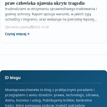
praw człowieka ujawnia ukryte tragedie
trudnościami w otrzymaniu sprawiedliwego traktowania i
godnej ochrony. Raport opisuje warunki, w jakich żyją
uchodźcy i migranci, oraz wskazuje na potrzebę lepszej
koordynacji działań…
6 minut czytania
2023-12-30
Czytaj więcej
O blogu
Miastaprawczlowieka to blog z praktycznymi poradami i
przeglądami z wielu dziedzin: prawa, technologii, zdrowia,
domu, biznesu i usług. Publikujemy krótkie, konkretne
treści, które pomagają szybciej znaleźć potrzebne