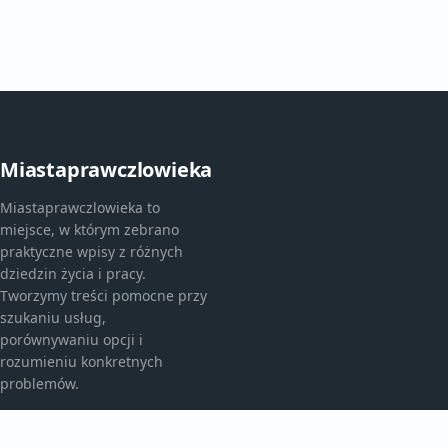
Miastaprawczlowieka
Miastaprawczlowieka to
miejsce, w którym zebrano
praktyczne wpisy z różnych
dziedzin życia i pracy.
Tworzymy treści pomocne przy
szukaniu usług,
porównywaniu opcji i
rozumieniu konkretnych
problemów.
KATEGORIE