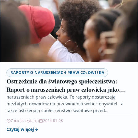
RAPORTY O NARUSZENIACH PRAW CZŁOWIEKA
Ostrzeżenie dla światowego społeczeństwa:
Raport o naruszeniach praw człowieka jako
klucz do zmiany
naruszeniach praw człowieka. Te raporty dostarczają
niezbitych dowodów na przewinienia wobec obywateli, a
także ostrzegają społeczeństwo światowe przed
dramatycznymi przypadkami łamania praw człowieka.
7 minut czytania
2024-01-08
Mają…
Czytaj więcej