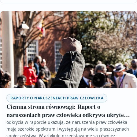
RAPORTY O NARUSZENIACH PRAW CZŁOWIEKA
Ciemna strona równowagi: Raport o
naruszeniach praw człowieka odkrywa ukryte
zło
odkrycia w raporcie ukazują, że naruszenia praw człowieka
mają szerokie spektrum i występują na wielu płaszczyznach
społeczeństwa. W artykule przedstawione są również