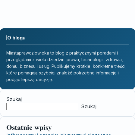
O blogu
Miastaprawczlowieka to blog z praktycznymi poradami i
przeglądami z wielu dziedzin: prawa, technologii, zdrowia,
domu, biznesu i usług. Publikujemy krótkie, konkretne treści,
które pomagają szybciej znaleźć potrzebne informacje i
podjąć lepszą decyzję.
Szukaj
Szukaj
Ostatnie wpisy