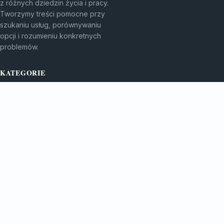
z różnych dziedzin życia i pracy.
Tworzymy treści pomocne przy
szukaniu usług, porównywaniu
opcji i rozumieniu konkretnych
problemów.
KATEGORIE
Aktualności
Artykuły
Bez kategorii
TEMATY
Historie
Inspiracje
Raporty