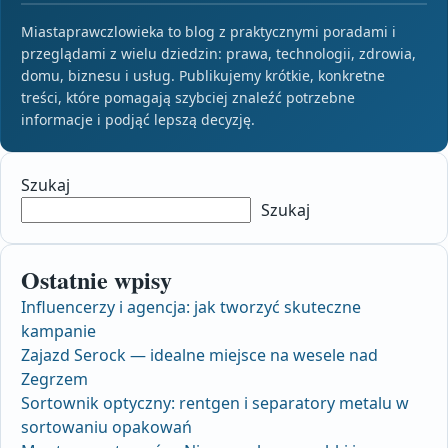
Miastaprawczlowieka to blog z praktycznymi poradami i
przeglądami z wielu dziedzin: prawa, technologii, zdrowia,
domu, biznesu i usług. Publikujemy krótkie, konkretne
treści, które pomagają szybciej znaleźć potrzebne
informacje i podjąć lepszą decyzję.
Szukaj
Szukaj
Ostatnie wpisy
Influencerzy i agencja: jak tworzyć skuteczne
kampanie
Zajazd Serock — idealne miejsce na wesele nad
Zegrzem
Sortownik optyczny: rentgen i separatory metalu w
sortowaniu opakowań